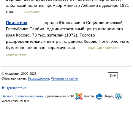
албанский политик, премьер министр Албании в декабре 1921
года …
Википедия
Приштина
— город в Югославии, в Социалистической
Республике Сербии. Административный центр автономного
края Косово. 73 тыс. жителей (1972). Торгово
распределительный центр с. х. района Косово Поле. Хлопчато
бумажная, пищевая, керамическая… …
Большая советская
энциклопедия
© Академик, 2000-2026
18+
Обратная связь:
Техподдержка
,
Реклама на сайте
👣 Путешествия
Экспорт словарей на сайты
, сделанные на PHP,
Joomla,
Drupal,
WordPress, MODx.