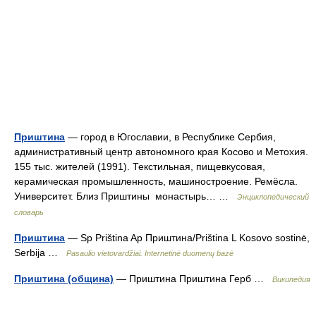
Приштина
— город в Югославии, в Республике Сербия,
административный центр автономного края Косово и Метохия.
155 тыс. жителей (1991). Текстильная, пищевкусовая,
керамическая промышленность, машиностроение. Ремёсла.
Университет. Близ Приштины монастырь… …
Энциклопедический
словарь
Приштина
— Sp Priština Ap Приштина/Priština L Kosovо sostinė,
Serbija …
Pasaulio vietovardžiai. Internetinė duomenų bazė
Приштина (община)
— Приштина Приштина Герб …
Википедия