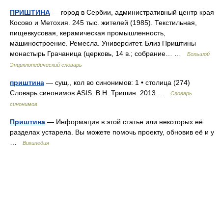
ПРИШТИНА
— город в Сербии, административный центр края
Косово и Метохия. 245 тыс. жителей (1985). Текстильная,
пищевкусовая, керамическая промышленность,
машиностроение. Ремесла. Университет. Близ Приштины
монастырь Грачаница (церковь, 14 в.; собрание… …
Большой
Энциклопедический словарь
приштина
— сущ., кол во синонимов: 1 • столица (274)
Словарь синонимов ASIS. В.Н. Тришин. 2013 …
Словарь
синонимов
Приштина
— Информация в этой статье или некоторых её
разделах устарела. Вы можете помочь проекту, обновив её и у
…
Википедия