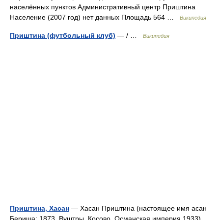
населённых пунктов Административный центр Приштина
Население (2007 год) нет данных Площадь 564 …
Википедия
Приштина (футбольный клуб)
— / …
Википедия
Приштина, Хасан
— Хасан Приштина (настоящее имя асан
Бериша; 1873, Вуштры, Косово, Османская империя 1933)